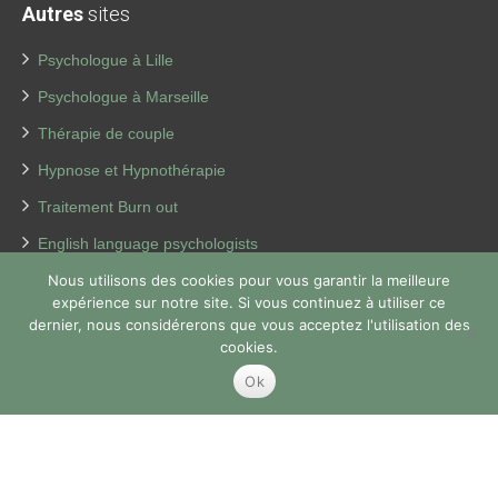
Autres
sites
Psychologue à Lille
Psychologue à Marseille
Thérapie de couple
Hypnose et Hypnothérapie
Traitement Burn out
English language psychologists
Psychologues pour enfants
Nous utilisons des cookies pour vous garantir la meilleure
expérience sur notre site. Si vous continuez à utiliser ce
Thérapie de la dépression
dernier, nous considérerons que vous acceptez l'utilisation des
cookies.
Perte de poids
Ok
Coach coaching France
Copyright © 2026
Thérapeute Paris 16.
Tous droits réservés.