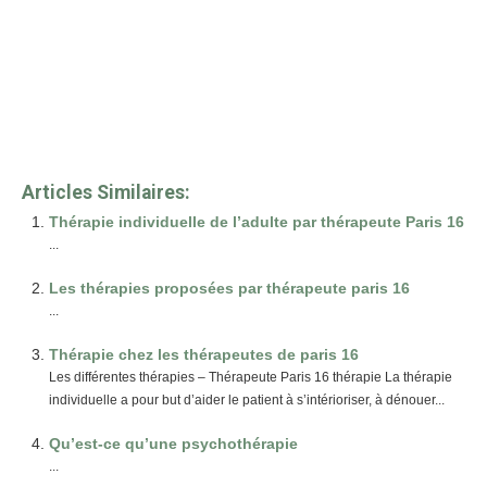
psychologue paris 16
Et, de même que, sans compter que, ainsi
que, ensuite, voire, d’ailleurs, encore, de plus, quant à, non
seulement, mais encore, de surcroît, en outre
www.therapeutes-paris.fr
Thérapeute paris 16
Articles Similaires:
Thérapie individuelle de l’adulte par thérapeute Paris 16
...
Les thérapies proposées par thérapeute paris 16
...
Thérapie chez les thérapeutes de paris 16
Les différentes thérapies – Thérapeute Paris 16 thérapie La thérapie
individuelle a pour but d’aider le patient à s’intérioriser, à dénouer...
Qu’est-ce qu’une psychothérapie
...